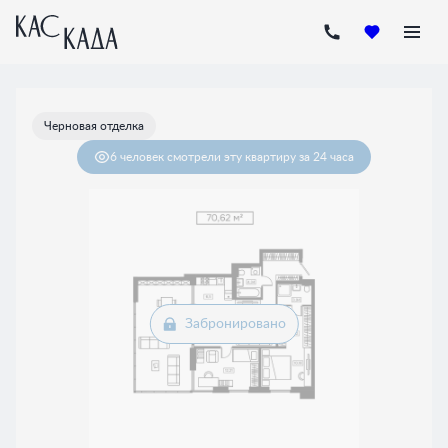
2
2-комнатная
70.62 м
Цена по запросу
Черновая отделка
6 человек
смотрели эту квартиру за 24 часа
Забронировано