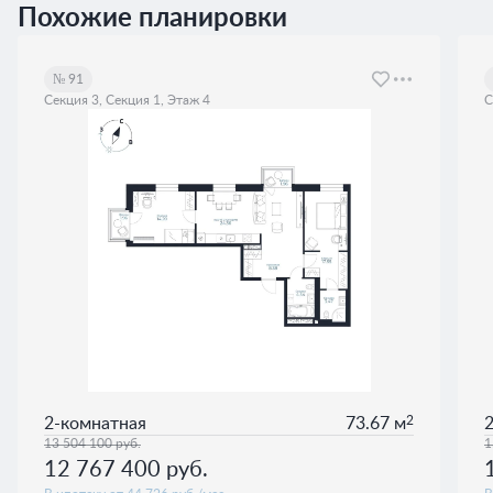
Похожие планировки
№ 91
Секция 3, Секция 1, Этаж 4
С
2
2-комнатная
73.67 м
13 504 100
руб.
1
12 767 400
руб.