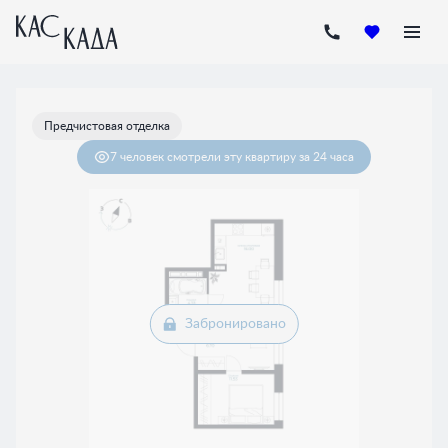
2
1-комнатная
38.56 м
Цена по запросу
Предчистовая отделка
7 человек
смотрели эту квартиру за 24 часа
Забронировано