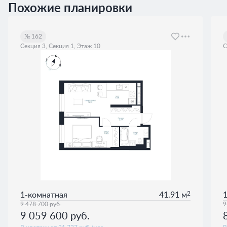
Похожие планировки
№ 162
Секция 3, Секция 1, Этаж 10
С
2
1-комнатная
41.91 м
9 478 700
руб.
9
9 059 600
руб.