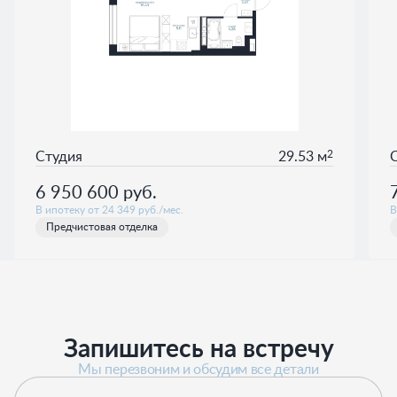
2
Студия
29.53 м
6 950 600
руб.
В ипотеку от 24 349 руб./мес.
В
Предчистовая отделка
Запишитесь на встречу
Мы перезвоним и обсудим все детали