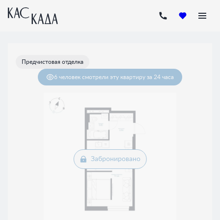
2
Студия
31.52 м
Цена по запросу
Предчистовая отделка
6 человек
смотрели эту квартиру за 24 часа
Забронировано