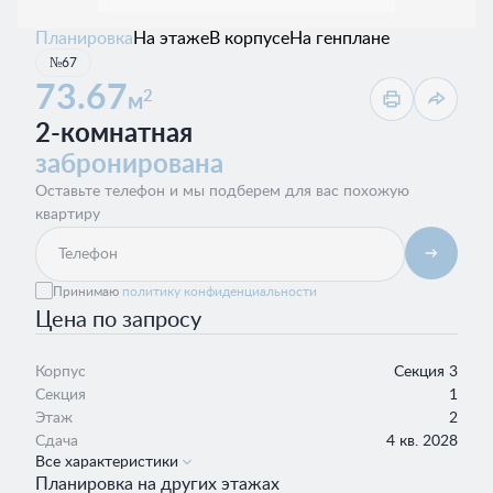
Планировка
На этаже
В корпусе
На генплане
№67
73.67
2
м
2-комнатная
забронирована
Оставьте телефон и мы подберем для вас похожую
квартиру
Принимаю
политику конфиденциальности
Цена по запросу
Корпус
Секция 3
Секция
1
Этаж
2
Сдача
4 кв. 2028
Все характеристики
Планировка на других этажах