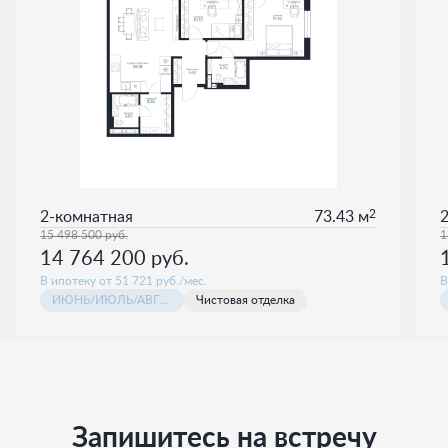
2
2-комнатная
73.43 м
15 498 500
руб.
1
14 764 200
руб.
В ипотеку от 51 721 руб./мес.
В
ИЮНЬ/ИЮЛЬ/АВГУСТ 2026 КАСКАДА
Чистовая отделка
Запишитесь на встречу