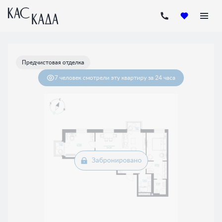
2
2-комнатная
73.67 м
Цена по запросу
Предчистовая отделка
7 человек
смотрели эту квартиру за 24 часа
Забронировано