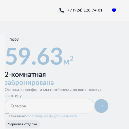
+7 (924) 128-74-81
Квартира забронирована
№363
59.63
2
м
2-комнатная
забронирована
Оставьте телефон и мы подберем для вас похожую
квартиру
Принимаю
политику конфиденциальности
Черновая отделка