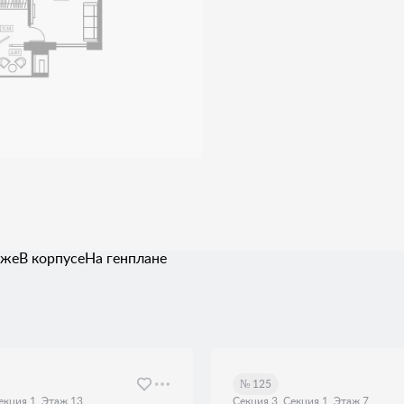
аже
В корпусе
На генплане
№ 125
екция 1, Этаж 13
Секция 3, Секция 1, Этаж 7