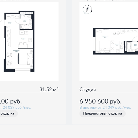
2
31.52 м
Студия
100
руб.
6 950 600
руб.
т 24 039 руб./мес.
В ипотеку от 24 349 руб./мес.
 отделка
Предчистовая отделка