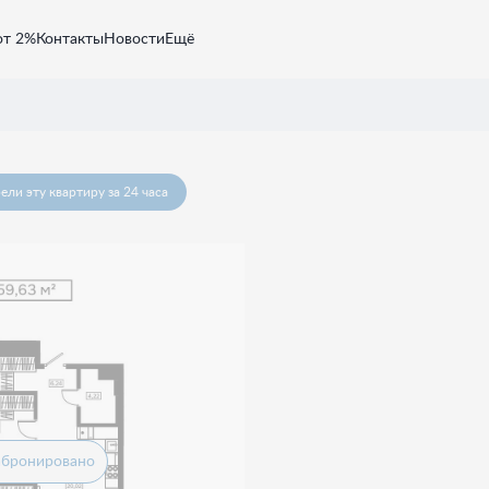
от 2%
Контакты
Новости
Ещё
ели эту квартиру за 24 часа
абронировано