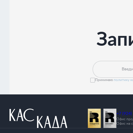
Зап
Введи
Принимаю
политику 
+7 (924)
Офис прод
Офис на с