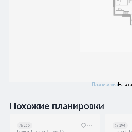
Планировка
На эт
Похожие планировки
№ 230
№ 194
Секция 3, Секция 1, Этаж 16
Секция 3, С