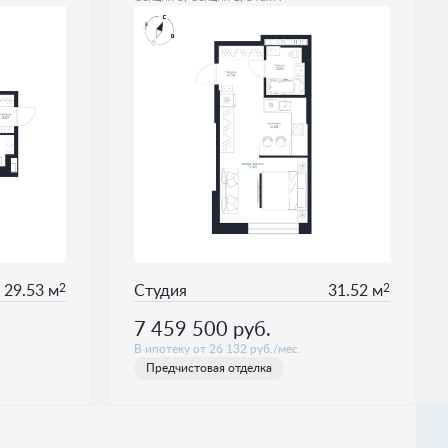
2
2
29.53 м
Студия
31.52 м
7 459 500
руб.
В ипотеку от 26 132 руб./мес.
Предчистовая отделка