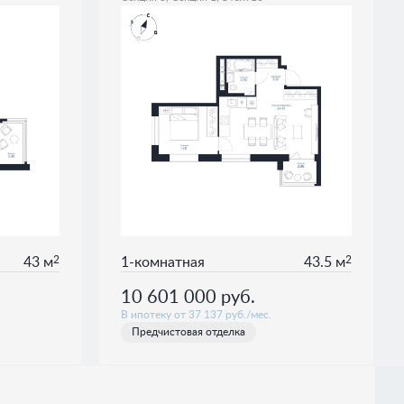
2
2
43 м
1-комнатная
43.5 м
10 601 000
руб.
В ипотеку от 37 137 руб./мес.
Предчистовая отделка