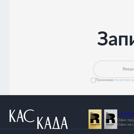
Зап
Введи
Принимаю
политику 
+7 (924
Офис прод
Офис на с