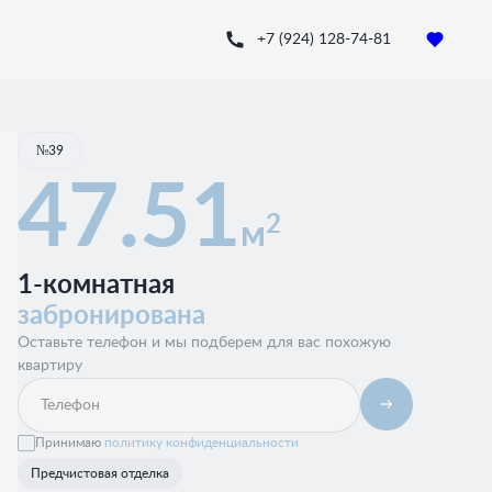
+7 (924) 128-74-81
Квартира забронирована
№39
47.51
2
м
1-комнатная
забронирована
Оставьте телефон и мы подберем для вас похожую
квартиру
Принимаю
политику конфиденциальности
Предчистовая отделка