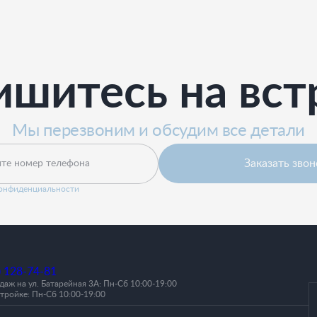
ишитесь на вст
Мы перезвоним и обсудим все детали
Заказать звон
те номер телефона
конфиденциальности
) 128-74-81
аж на ул. Батарейная 3А: Пн-Cб 10:00-19:00
тройке: Пн-Сб 10:00-19:00