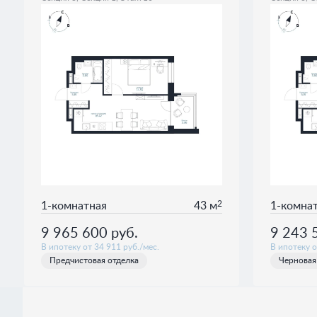
2
1-комнатная
43 м
1-комна
9 965 600
руб.
9 243 
В ипотеку от 34 911 руб./мес.
В ипотеку о
Предчистовая отделка
Черновая