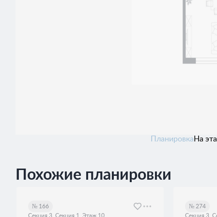
Планировка
На эт
Похожие планировки
№ 166
№ 274
Секция 3, Секция 1, Этаж 10
Секция 3, С