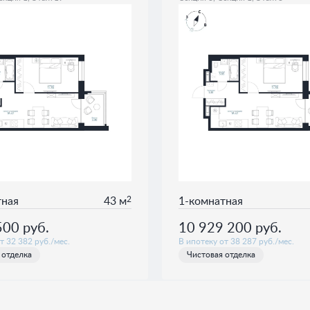
2
тная
43 м
1-комнатная
500
руб.
10 929 200
руб.
т 32 382 руб./мес.
В ипотеку от 38 287 руб./мес.
 отделка
Чистовая отделка