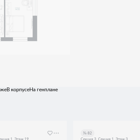
аже
В корпусе
На генплане
№ 82
екция 1, Этаж 19
Секция 3, Секция 1, Этаж 3