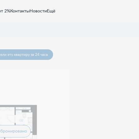
от 2%
Контакты
Новости
Ещё
ели эту квартиру за 24 часа
абронировано