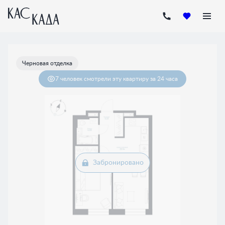
2
1-комнатная
45.92 м
Цена по запросу
Черновая отделка
7 человек
смотрели эту квартиру за 24 часа
Забронировано