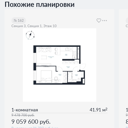
Похожие планировки
№ 162
Секция 3, Секция 1, Этаж 10
С
2
1-комнатная
41.91 м
9 478 700
руб.
9
9 059 600
руб.