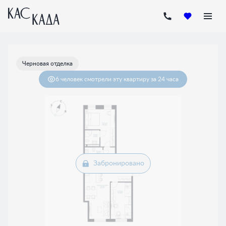
2
2-комнатная
79.2 м
Цена по запросу
Черновая отделка
6 человек
смотрели эту квартиру за 24 часа
Забронировано