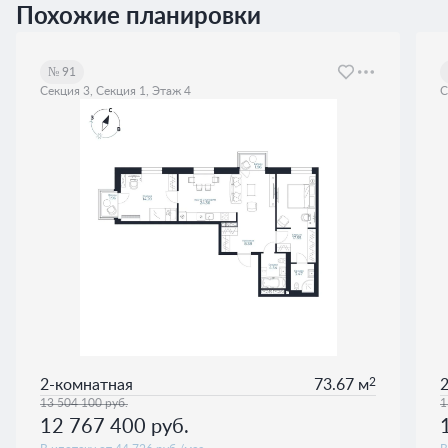
Похожие планировки
№ 91
Секция 3, Секция 1, Этаж 4
С
2
2-комнатная
73.67 м
13 504 100
руб.
1
12 767 400
руб.