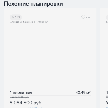
Похожие планировки
№ 189
Секция 3, Секция 1, Этаж 12
С
2
1-комнатная
40.49 м
8 489 500
руб.
9
8 084 600
руб.