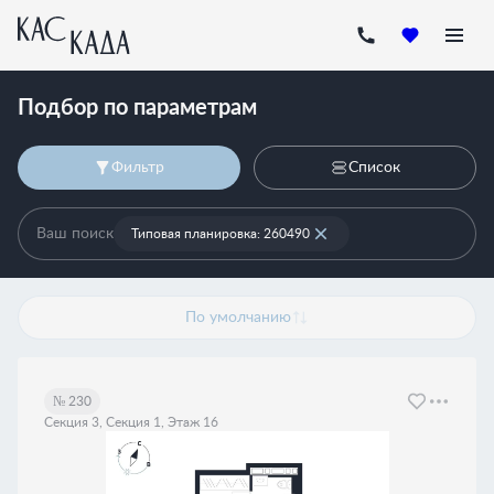
Подбор по параметрам
Фильтр
Список
Ваш поиск
Типовая планировка: 260490
По умолчанию
№ 230
Секция 3, Секция 1, Этаж 16