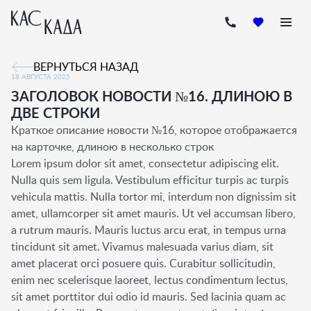
ВЕРНУТЬСЯ НАЗАД
18 АВГУСТА 2025
ЗАГОЛОВОК НОВОСТИ №16. ДЛИНОЮ В
ДВЕ СТРОКИ
Краткое описание новости №16, которое отображается
на карточке, длиною в несколько строк
Lorem ipsum dolor sit amet, consectetur adipiscing elit.
Nulla quis sem ligula. Vestibulum efficitur turpis ac turpis
vehicula mattis. Nulla tortor mi, interdum non dignissim sit
amet, ullamcorper sit amet mauris. Ut vel accumsan libero,
a rutrum mauris. Mauris luctus arcu erat, in tempus urna
tincidunt sit amet. Vivamus malesuada varius diam, sit
amet placerat orci posuere quis. Curabitur sollicitudin,
enim nec scelerisque laoreet, lectus condimentum lectus,
sit amet porttitor dui odio id mauris. Sed lacinia quam ac