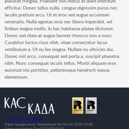
placerat fringilla. Praesent non metus at diam interdum
efficitur. Donec tellus nulla, congue dignissim purus nec,
iaculis pretium arcu. Ut et eros sed augue accumsan
venenatis. Nulla egestas eros nec libero imperdiet, vel
finibus magna mollis. In hac habitasse platea dictumst.
Donec sed diam at augue laoreet rhoncus non a nunc.
Curabitur luctus risus nibh, vitae consectetur lacus
vestibulum a. Ut eu leo magna. Nullam eu ultricies dui.
Donec nisl arcu, consequat sed porta a, suscipit pharetra
nibh. Nunc consequat iaculis tellus. Morbi aliquam eros
euismod nisi porttitor, pellentesque hendrerit massa
elementum.
+7 (924) 128-74-81
Офис продаж на ул. Батарейная 3А: Пн-Cб 10:00-19:00
Офис на стройке: Пн-Сб 10:00-19:00