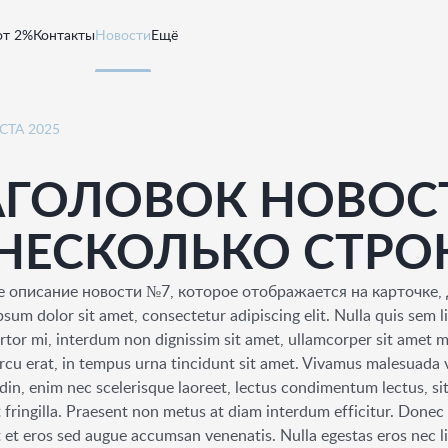
от 2%
Контакты
Новости
Ещё
СТА 2025
АГОЛОВОК НОВОС
 НЕСКОЛЬКО СТРО
е описание новости №7, которое отображается на карточке,
sum dolor sit amet, consectetur adipiscing elit. Nulla quis sem li
ortor mi, interdum non dignissim sit amet, ullamcorper sit amet 
rcu erat, in tempus urna tincidunt sit amet. Vivamus malesuada v
udin, enim nec scelerisque laoreet, lectus condimentum lectus, si
 fringilla. Praesent non metus at diam interdum efficitur. Donec 
 et eros sed augue accumsan venenatis. Nulla egestas eros nec li