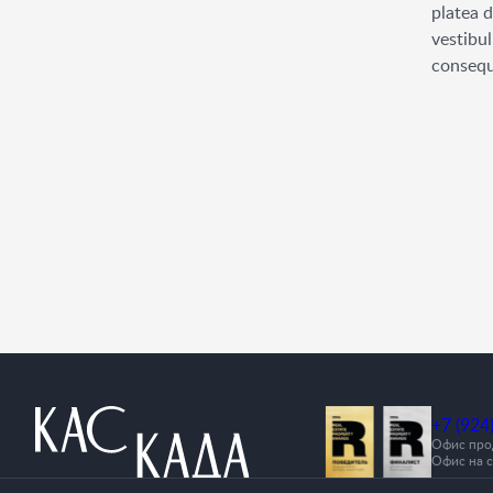
platea 
vestibul
consequ
+7 (924
Офис прод
Офис на с