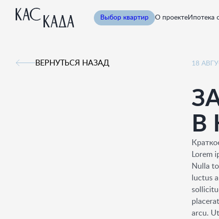
Выбор квартир
О проекте
Ипотека 
ВЕРНУТЬСЯ НАЗАД
18 АВГУ
З
В
Кратко
Lorem ip
Nulla t
luctus a
sollicit
placerat
arcu. Ut