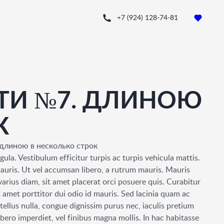
+7 (924) 128-74-81
ТИ №7. ДЛИНОЮ
К
 длиною в несколько строк
gula. Vestibulum efficitur turpis ac turpis vehicula mattis.
mauris. Ut vel accumsan libero, a rutrum mauris. Mauris
arius diam, sit amet placerat orci posuere quis. Curabitur
t amet porttitor dui odio id mauris. Sed lacinia quam ac
tellus nulla, congue dignissim purus nec, iaculis pretium
bero imperdiet, vel finibus magna mollis. In hac habitasse