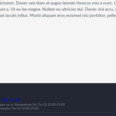
dictumst. Donec sed diam at augue laoreet rhoncus non a nunc. Cu
um a. Ut eu leo magna. Nullam eu ultricies dui. Donec nisl arcu,
at iaculis tellus. Morbi aliquam eros euismod nisi porttitor, pe
) 128-74-81
аж на ул. Батарейная 3А: Пн-Cб 10:00-19:00
тройке: Пн-Сб 10:00-19:00