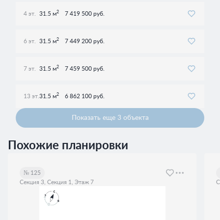
2
4 эт.
31.5 м
7 419 500 руб.
2
6 эт.
31.5 м
7 449 200 руб.
2
7 эт.
31.5 м
7 459 500 руб.
2
13 эт.
31.5 м
6 862 100 руб.
Показать еще 3 объектa
Похожие планировки
№ 125
Секция 3, Секция 1, Этаж 7
С