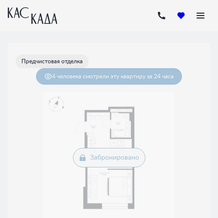
2
Студия
31.52 м
Цена по запросу
Предчистовая отделка
4 человекa
смотрели эту квартиру за 24 часа
Забронировано