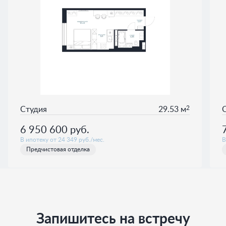
2
Студия
29.53 м
6 950 600
руб.
В ипотеку от 24 349 руб./мес.
В
Предчистовая отделка
Запишитесь на встречу