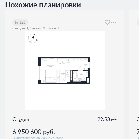
Похожие планировки
№ 125
Секция 3, Секция 1, Этаж 7
С
2
Студия
29.53 м
6 950 600
руб.
В ипотеку от 24 349 руб./мес.
В