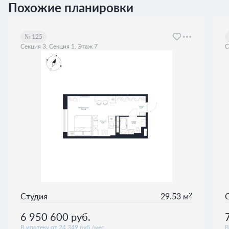
Похожие планировки
№ 125
Секция 3, Секция 1, Этаж 7
С
2
Студия
29.53 м
6 950 600
руб.
В ипотеку от 24 349 руб./мес.
В